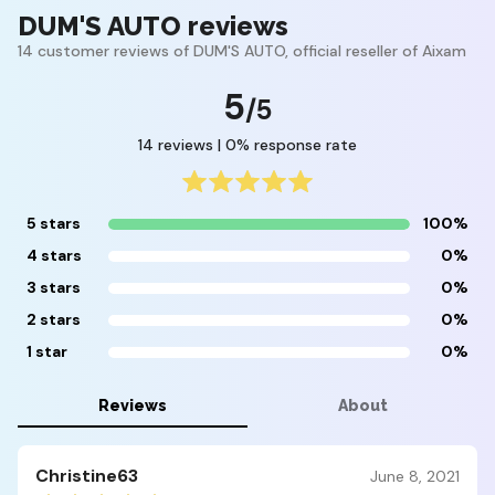
DUM'S AUTO reviews
14 customer reviews of DUM'S AUTO, official reseller of Aixam
5
/5
14 reviews | 0% response rate
5 stars
100%
4 stars
0%
3 stars
0%
2 stars
0%
1 star
0%
Reviews
About
Christine63
June 8, 2021