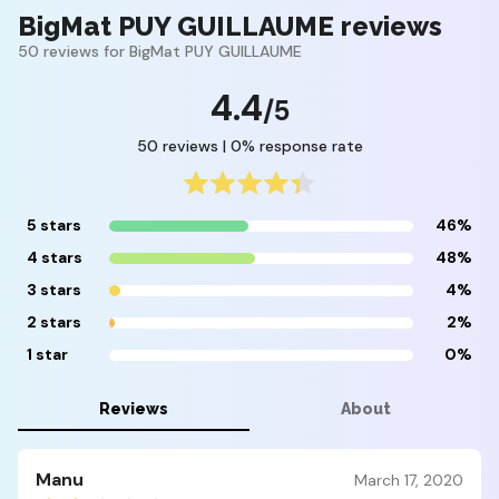
BigMat PUY GUILLAUME reviews
50 reviews for BigMat PUY GUILLAUME
4.4
/5
50 reviews | 0% response rate
5 stars
46%
4 stars
48%
3 stars
4%
2 stars
2%
1 star
0%
Reviews
About
Manu
March 17, 2020