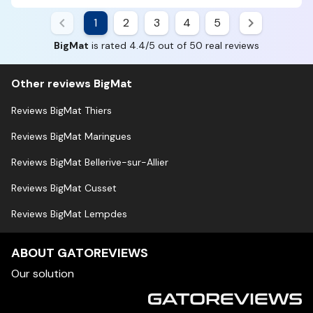
1
2
3
4
5
BigMat
is rated 4.4/5 out of 50 real reviews
Other reviews BigMat
Reviews BigMat Thiers
Reviews BigMat Maringues
Reviews BigMat Bellerive-sur-Allier
Reviews BigMat Cusset
Reviews BigMat Lempdes
ABOUT GATOREVIEWS
Our solution