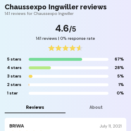
Chaussexpo Ingwiller reviews
141 reviews for Chaussexpo Ingwiller
4.6
/5
141 reviews | 0% response rate
5 stars
67%
4 stars
28%
3 stars
5%
2 stars
1%
1 star
0%
Reviews
About
BRIWA
July 11, 2021