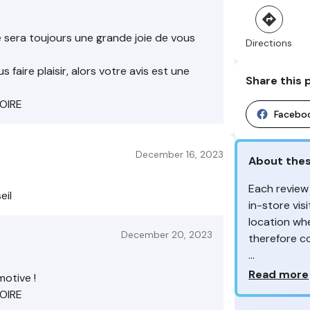
 sera toujours une grande joie de vous
Directions
faire plaisir, alors votre avis est une
Share this 
LOIRE
Facebo
December 16, 2023
About thes
Each review
eil
in-store vis
location whe
December 20, 2023
therefore c
From the re
Why so ma
Read more
otive !
customers 
LOIRE
Your feedb