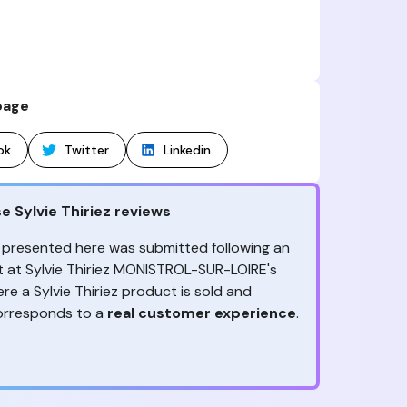
page
ok
Twitter
Linkedin
e Sylvie Thiriez reviews
 presented here was submitted following an
it at Sylvie Thiriez MONISTROL-SUR-LOIRE's
re a Sylvie Thiriez product is sold and
orresponds to a
real customer experience
.
ception, to the advice & contact given,
ny reviews?
the
are the ones to judge
!
ack is valuable
because it allows Sylvie