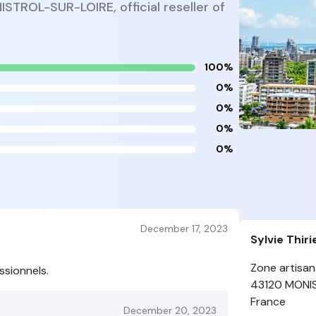
ISTROL-SUR-LOIRE, official reseller of
100%
0%
0%
0%
0%
December 17, 2023
Sylvie Thi
Zone artisan
ssionnels.
43120 MONI
France
December 20, 2023