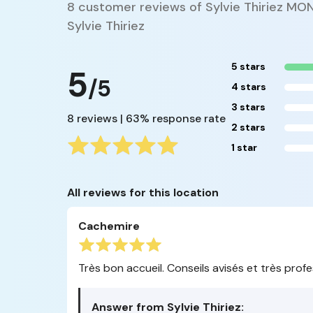
8 customer reviews of Sylvie Thiriez MON
Sylvie Thiriez
5 stars
5
/5
4 stars
3 stars
8 reviews | 63% response rate
2 stars
1 star
All reviews for this location
Cachemire
Très bon accueil. Conseils avisés et très profe
Answer from Sylvie Thiriez: