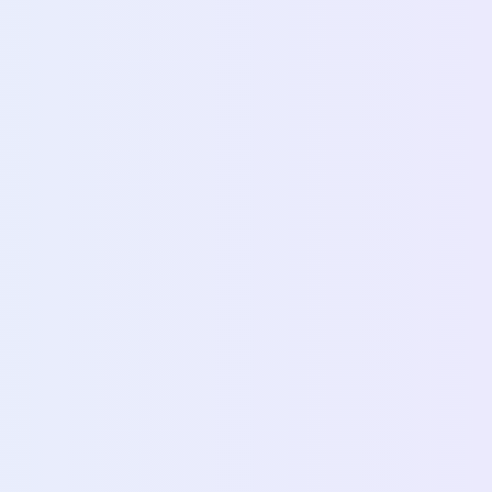
ONISTROL-SUR-LOIRE
ion, positive or negative, is published. Sylvie
, ask for your
 card and let us guide you.
can also answer your review!