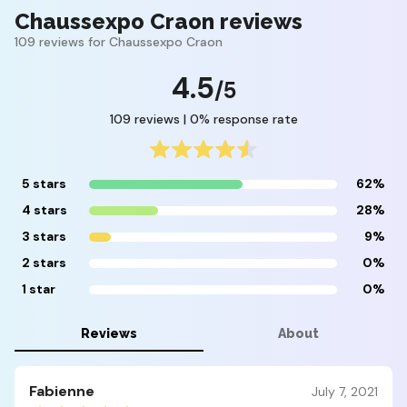
Chaussexpo Craon reviews
109 reviews for Chaussexpo Craon
4.5
/5
109 reviews | 0% response rate
5 stars
62%
4 stars
28%
3 stars
9%
2 stars
0%
1 star
0%
Reviews
About
Fabienne
July 7, 2021