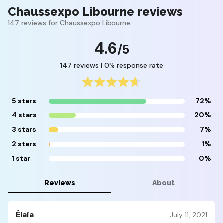
Chaussexpo Libourne reviews
147 reviews for Chaussexpo Libourne
4.6
/5
147 reviews | 0% response rate
5 stars
72%
4 stars
20%
3 stars
7%
2 stars
1%
1 star
0%
Reviews
About
Élaïa
July 11, 2021