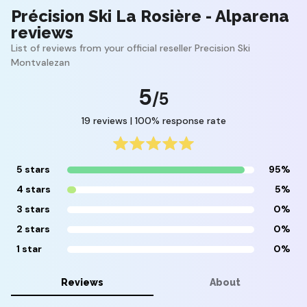
Précision Ski La Rosière - Alparena
reviews
List of reviews from your official reseller Precision Ski
Montvalezan
5
/5
19 reviews | 100% response rate
5 stars
95%
4 stars
5%
3 stars
0%
2 stars
0%
1 star
0%
Reviews
About