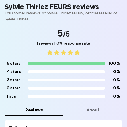
Sylvie Thiriez FEURS reviews
1 customer reviews of Sylvie Thiriez FEURS, official reseller of
Sylvie Thiriez
5
/5
1 reviews | 0% response rate
5 stars
100%
4 stars
0%
3 stars
0%
2 stars
0%
1 star
0%
Reviews
About