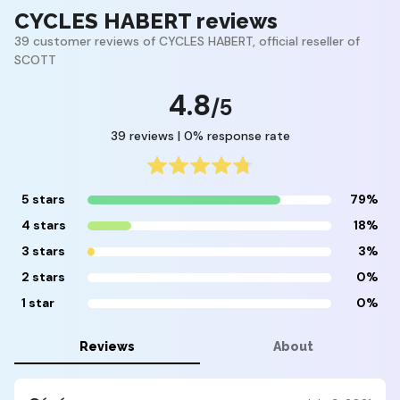
CYCLES HABERT reviews
39 customer reviews of CYCLES HABERT, official reseller of
SCOTT
4.8
/5
39 reviews | 0% response rate
5 stars
79%
4 stars
18%
3 stars
3%
2 stars
0%
1 star
0%
Reviews
About