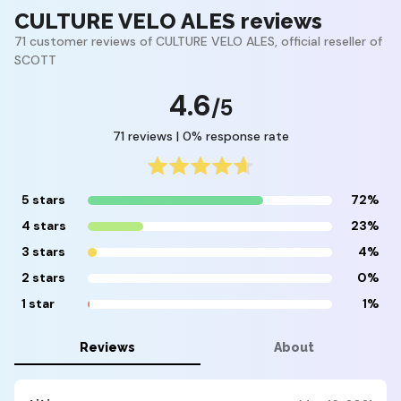
CULTURE VELO ALES reviews
71 customer reviews of CULTURE VELO ALES, official reseller of
SCOTT
4.6
/5
71 reviews | 0% response rate
5 stars
72%
4 stars
23%
3 stars
4%
2 stars
0%
1 star
1%
Reviews
About