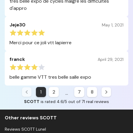
très belle expo de cycles malgré les difficultés
d'appro
Jeje30
May 1, 2021
Merci pour ce joli vtt lapierre
franck
April 29, 2021
belle gamme VTT tres belle salle expo
1
2
7
8
...
SCOTT
is rated 4.6/5 out of 71 real reviews
Other reviews SCOTT
Reviews SCOTT Lunel