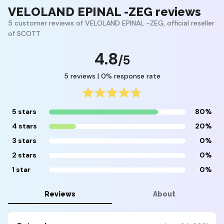
VELOLAND EPINAL -ZEG reviews
5 customer reviews of VELOLAND EPINAL -ZEG, official reseller
of SCOTT
4.8
/5
5 reviews | 0% response rate
5 stars
80%
4 stars
20%
3 stars
0%
2 stars
0%
1 star
0%
Reviews
About