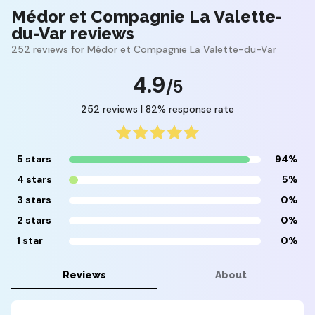
Médor et Compagnie La Valette-
du-Var reviews
252 reviews for Médor et Compagnie La Valette-du-Var
4.9
/5
252 reviews | 82% response rate
5 stars
94%
4 stars
5%
3 stars
0%
2 stars
0%
1 star
0%
Reviews
About