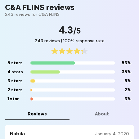
C&A FLINS reviews
243 reviews for C&A FLINS
4.3
/5
243 reviews | 100% response rate
5 stars
53%
4 stars
35%
3 stars
6%
2 stars
2%
1 star
3%
Reviews
About
Nabila
January 4, 2020