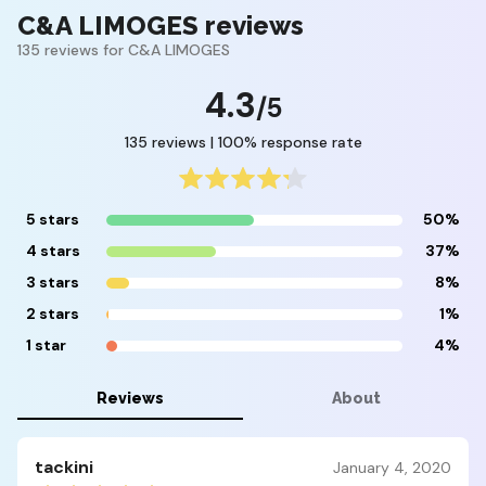
C&A LIMOGES reviews
135 reviews for C&A LIMOGES
4.3
/5
135 reviews | 100% response rate
5 stars
50%
4 stars
37%
3 stars
8%
2 stars
1%
1 star
4%
Reviews
About
tackini
January 4, 2020