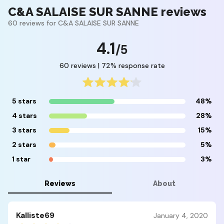
C&A SALAISE SUR SANNE reviews
60 reviews for C&A SALAISE SUR SANNE
4.1
/5
60 reviews | 72% response rate
5 stars
48%
4 stars
28%
3 stars
15%
2 stars
5%
1 star
3%
Reviews
About
Kalliste69
January 4, 2020