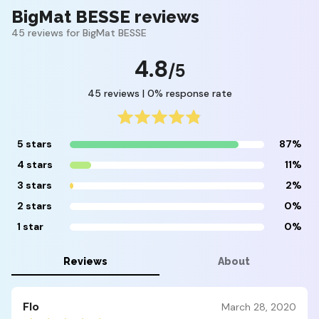
BigMat BESSE reviews
45 reviews for BigMat BESSE
4.8
/5
45 reviews | 0% response rate
5 stars
87%
4 stars
11%
3 stars
2%
2 stars
0%
1 star
0%
Reviews
About
Flo
March 28, 2020