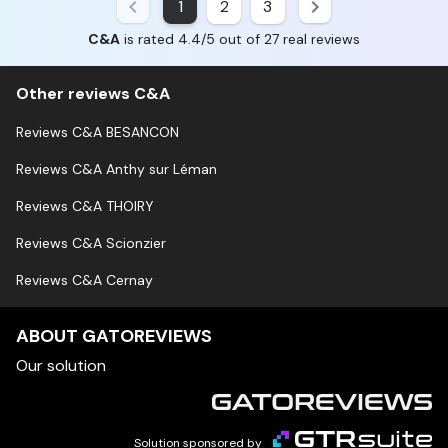
1
2
3
C&A
is rated 4.4/5 out of 27 real reviews
Other reviews C&A
Reviews C&A BESANCON
Reviews C&A Anthy sur Léman
Reviews C&A THOIRY
Reviews C&A Scionzier
Reviews C&A Cernay
ABOUT GATOREVIEWS
Our solution
Solution sponsored by