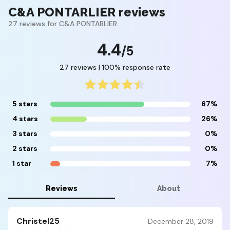
C&A PONTARLIER reviews
27 reviews for C&A PONTARLIER
4.4
/5
27 reviews | 100% response rate
5 stars
67%
4 stars
26%
3 stars
0%
2 stars
0%
1 star
7%
Reviews
About
Christel25
December 28, 2019