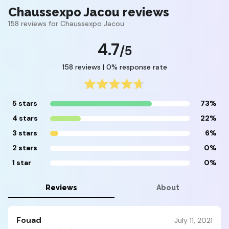
Chaussexpo Jacou reviews
158 reviews for Chaussexpo Jacou
4.7
/5
158 reviews | 0% response rate
5 stars
73%
4 stars
22%
3 stars
6%
2 stars
0%
1 star
0%
Reviews
About
Fouad
July 11, 2021