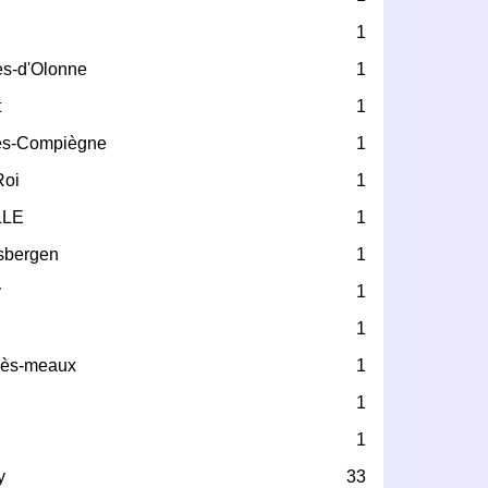
1
es-d'Olonne
1
t
1
ès-Compiègne
1
Roi
1
LLE
1
usbergen
1
y
1
1
-lès-meaux
1
1
1
y
33