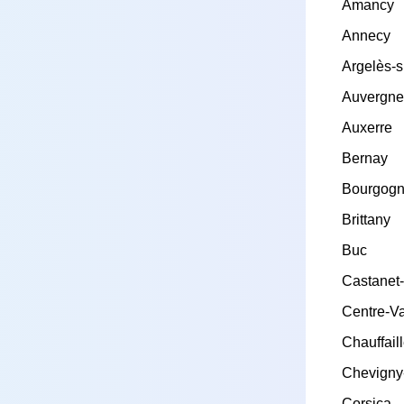
Amancy
Annecy
Argelès-s
Auvergne
Auxerre
Bernay
Bourgogn
Brittany
Buc
Castanet
Centre-Va
Chauffail
Chevigny
Corsica