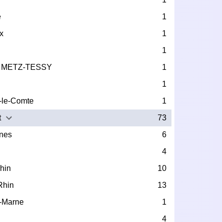
e
1
x
1
1
 METZ-TESSY
1
1
-le-Comte
1
t
73
nes
6
4
hin
10
Rhin
13
-Marne
1
e
4