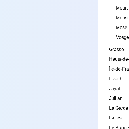
Meurt
Meus
Mosel
Vosge
Grasse
Hauts-de
Île-de-Fr
Illzach
Jayat
Juillan
La Garde
Lattes
Le Bugu