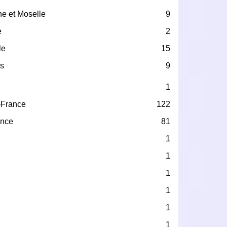
he et Moselle
9
e
2
le
15
s
9
1
-France
122
ance
81
1
1
1
1
1
e
1