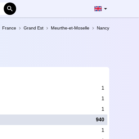
France
Grand Est
Meurthe-et-Moselle
Nancy
k
1
1
1
940
1