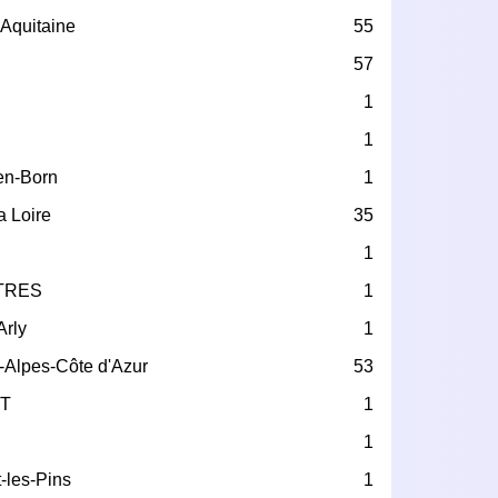
Aquitaine
55
57
1
1
en-Born
1
a Loire
35
1
TRES
1
Arly
1
-Alpes-Côte d'Azur
53
T
1
1
-les-Pins
1