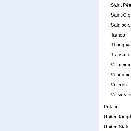
Saint Pée
Saint-Cl
Salaise-
Tarnos
Thorigny
Trans-en
Valmeinie
Vendôme
Villerest
Voisins-l
Poland
United King
United State