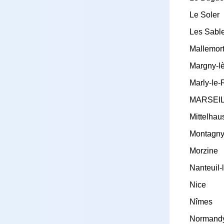
Le Soler
Les Sabl
Mallemor
Margny-l
Marly-le-
MARSEI
Mittelha
Montagn
Morzine
Nanteuil
Nice
Nîmes
Normand