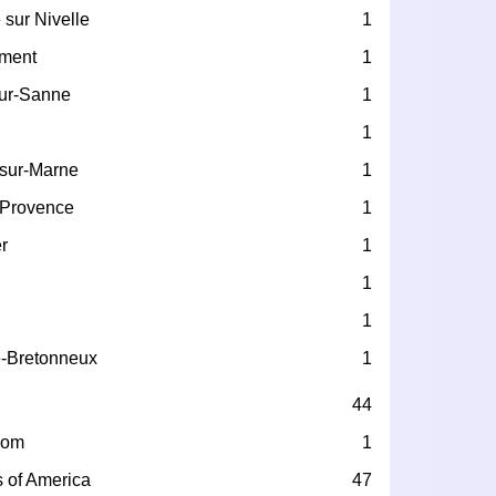
 sur Nivelle
1
ément
1
sur-Sanne
1
1
-sur-Marne
1
-Provence
1
r
1
1
1
e-Bretonneux
1
44
dom
1
s of America
47