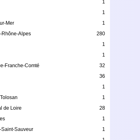
1
1
ur-Mer
1
-Rhône-Alpes
280
1
1
e-Franche-Comté
32
36
1
-Tolosan
1
l de Loire
28
les
1
-Saint-Sauveur
1
1