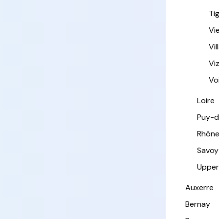
Ti
Vi
Vi
Viz
Vo
Loire
Puy-
Rhôn
Savoy
Upper
Auxerre
Bernay