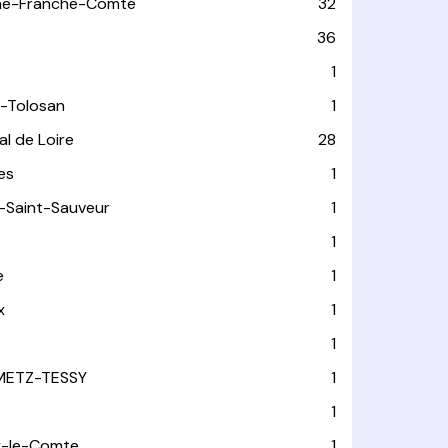
ne-Franche-Comté
32
36
1
-Tolosan
1
l de Loire
28
les
1
-Saint-Sauveur
1
1
e
1
x
1
1
METZ-TESSY
1
1
y-le-Comte
1