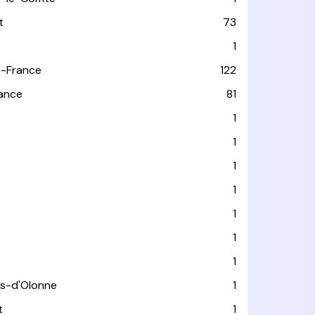
t
73
1
-France
122
rance
81
1
1
1
1
1
1
1
es-d'Olonne
1
t
1