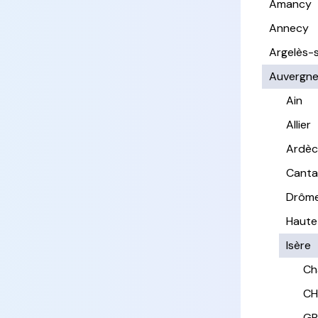
Amancy
Annecy
Argelès-
Auvergn
Ain
Allier
Ardè
Canta
Drôm
Haute
Isère
Ch
CH
GR