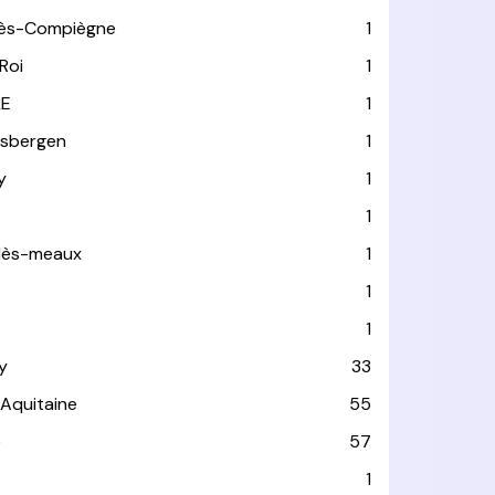
lès-Compiègne
1
Roi
1
LE
1
usbergen
1
y
1
1
-lès-meaux
1
1
1
y
33
-Aquitaine
55
e
57
1