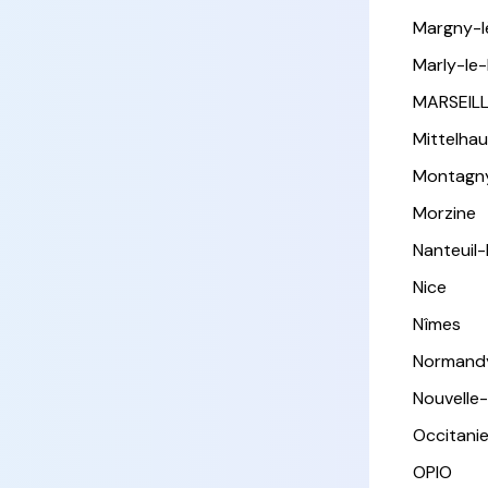
Margny-
Marly-le-
MARSEIL
Mittelha
Montagn
Morzine
Nanteuil
Nice
Nîmes
Normand
Nouvelle
Occitani
OPIO