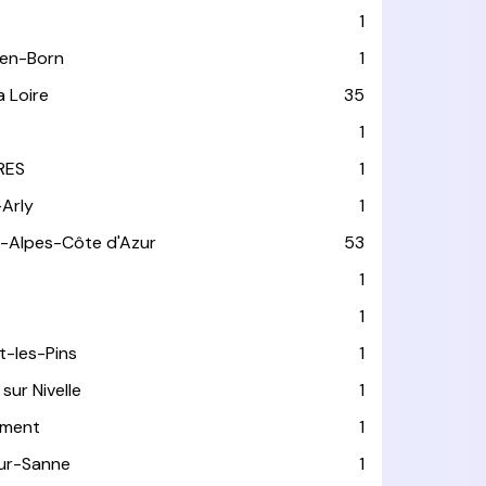
1
-en-Born
1
a Loire
35
1
RES
1
-Arly
1
-Alpes-Côte d'Azur
53
T
1
1
t-les-Pins
1
sur Nivelle
1
ément
1
sur-Sanne
1