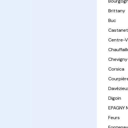
Bourgog
Brittany
Buc
Castanet
Centre-Va
Chauffail
Chevigny
Corsica
Courpièr
Davézieu
Digoin
EPAGNY 
Feurs
Fontena