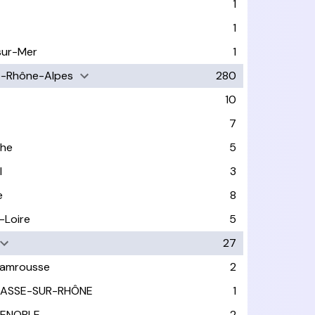
1
1
sur-Mer
1
e-Rhône-Alpes
280
10
7
che
5
l
3
e
8
-Loire
5
27
amrousse
2
ASSE-SUR-RHÔNE
1
ENOBLE
2