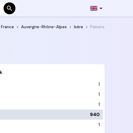
France
Auvergne-Rhône-Alpes
Isère
Passins
k
1
1
1
940
1