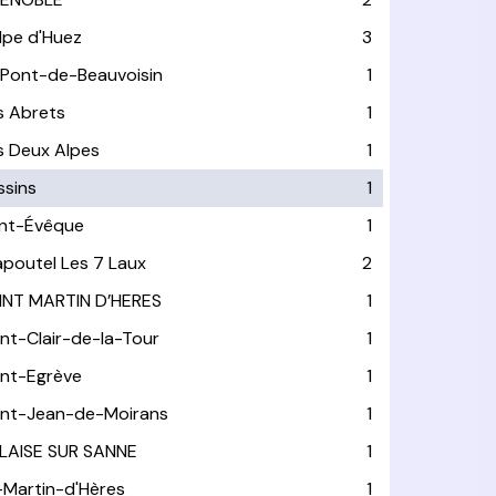
Alpe d'Huez
3
 Pont-de-Beauvoisin
1
s Abrets
1
s Deux Alpes
1
ssins
1
nt-Évêque
1
apoutel Les 7 Laux
2
INT MARTIN D’HERES
1
int-Clair-de-la-Tour
1
int-Egrève
1
int-Jean-de-Moirans
1
LAISE SUR SANNE
1
-Martin-d'Hères
1