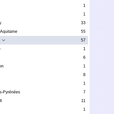
1
1
y
33
Aquitaine
55
57
e
1
6
on
1
8
1
s-Pyrénées
7
t
11
1