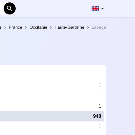
s
France
Occitanie
Haute-Garonne
Labège
k
1
1
1
940
1