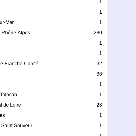
1
1
ur-Mer
1
-Rhône-Alpes
280
1
1
e-Franche-Comté
32
36
1
-Tolosan
1
l de Loire
28
les
1
-Saint-Sauveur
1
1