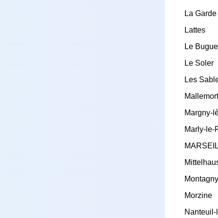
La Garde
Lattes
Le Bugu
Le Soler
Les Sabl
Mallemor
Margny-l
Marly-le-
MARSEI
Mittelha
Montagn
Morzine
Nanteuil