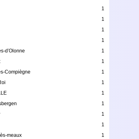
1
1
e
1
1
es-d'Olonne
1
t
1
ès-Compiègne
1
Roi
1
LLE
1
usbergen
1
y
1
1
-lès-meaux
1