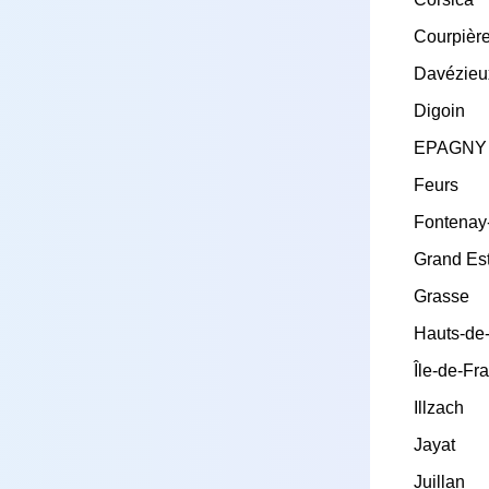
Courpièr
Davézieu
Digoin
EPAGNY
Feurs
Fontenay
Grand Es
Grasse
Hauts-de
Île-de-Fr
Illzach
Jayat
Juillan