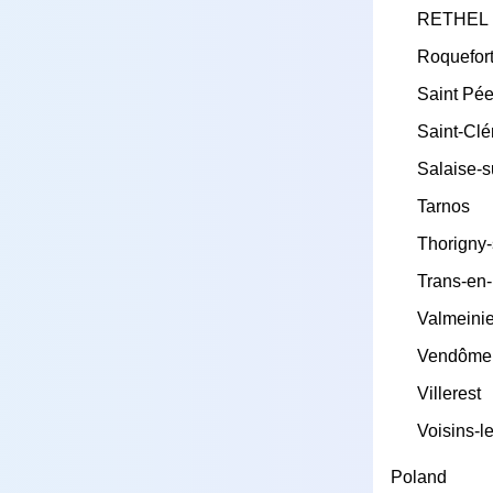
RETHEL
Roquefort
Saint Pée
Saint-Cl
Salaise-
Tarnos
Thorigny
Trans-en
Valmeinie
Vendôme
Villerest
Voisins-l
Poland