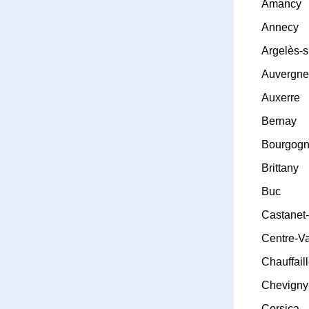
Amancy
Annecy
Argelès-s
Auvergne
Auxerre
Bernay
Bourgogn
Brittany
Buc
Castanet
Centre-Va
Chauffail
Chevigny
Corsica