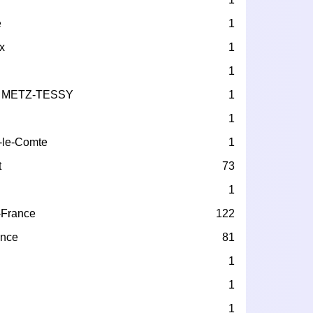
e
1
x
1
1
 METZ-TESSY
1
1
-le-Comte
1
t
73
1
-France
122
ance
81
1
1
1