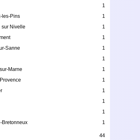
1
-les-Pins
1
 sur Nivelle
1
ément
1
sur-Sanne
1
1
-sur-Marne
1
-Provence
1
r
1
1
1
e-Bretonneux
1
44