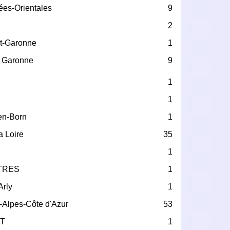
ées-Orientales
9
2
et-Garonne
1
 Garonne
9
1
1
en-Born
1
a Loire
35
1
TRES
1
Arly
1
-Alpes-Côte d'Azur
53
T
1