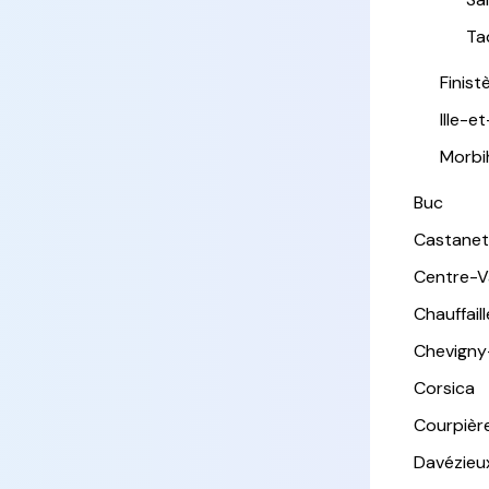
Ta
Finist
Ille-et
Morbi
Buc
Castanet
Centre-Va
Chauffail
Chevigny
Corsica
Courpièr
Davézieu