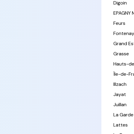
Digoin
EPAGNY 
Feurs
Fontena
Grand Es
Grasse
Hauts-de
Île-de-F
Illzach
Jayat
Juillan
La Garde
Lattes