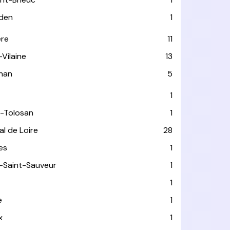
den
1
ère
11
-Vilaine
13
han
5
1
-Tolosan
1
l de Loire
28
les
1
-Saint-Sauveur
1
1
e
1
x
1