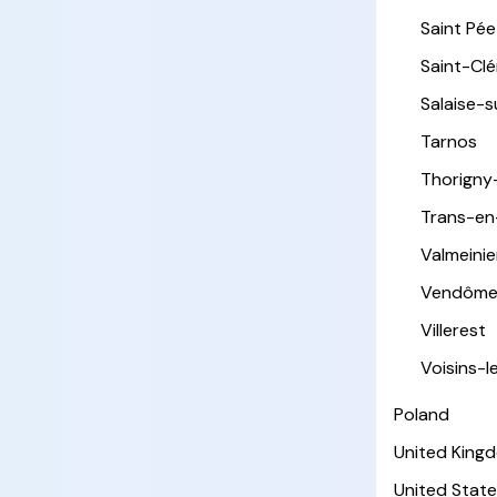
Saint Pée 
Saint-Cl
Salaise-
Tarnos
Thorigny
Trans-en
Valmeinie
Vendôm
Villerest
Voisins-
Poland
United King
United State