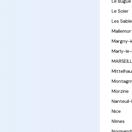
Le Bugue
Le Soler
Les Sabl
Mallemor
Margny-
Marly-le-
MARSEIL
Mittelha
Montagn
Morzine
Nanteuil
Nice
Nîmes
Normand