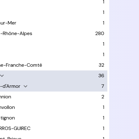
1
1
sur-Mer
1
e-Rhône-Alpes
280
1
1
ne-Franche-Comté
32
36
-d'Armor
7
nnion
2
nvollon
1
tignon
1
RROS-GUIREC
1
int-Brieuc
1