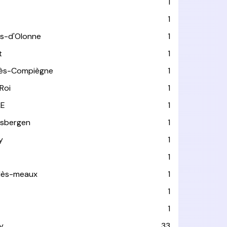
1
1
es-d'Olonne
1
t
1
lès-Compiègne
1
Roi
1
LE
1
usbergen
1
y
1
1
-lès-meaux
1
1
1
y
33