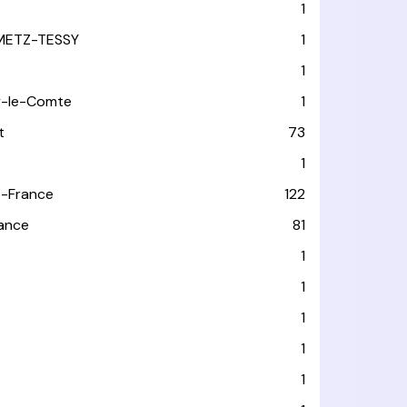
1
METZ-TESSY
1
1
y-le-Comte
1
t
73
1
-France
122
rance
81
1
1
1
1
1