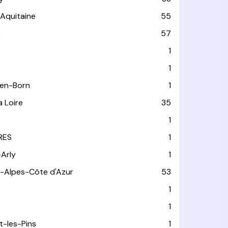
-Aquitaine
55
e
57
1
1
-en-Born
1
a Loire
35
1
RES
1
-Arly
1
-Alpes-Côte d'Azur
53
T
1
1
t-les-Pins
1