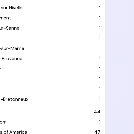
sur Nivelle
1
ément
1
sur-Sanne
1
1
-sur-Marne
1
-Provence
1
r
1
e
1
1
le-Bretonneux
1
44
dom
1
s of America
47