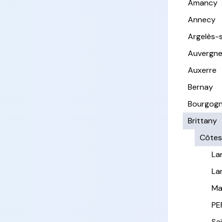
Amancy
Annecy
Argelès-
Auvergn
Auxerre
Bernay
Bourgog
Brittany
Côtes
La
La
Ma
PE
Sa