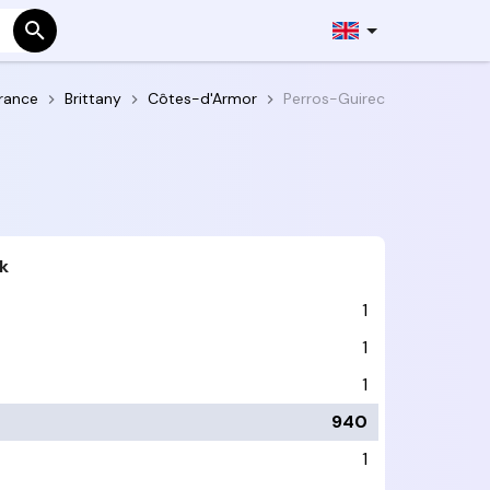
rance
Brittany
Côtes-d'Armor
Perros-Guirec
k
1
1
1
940
1