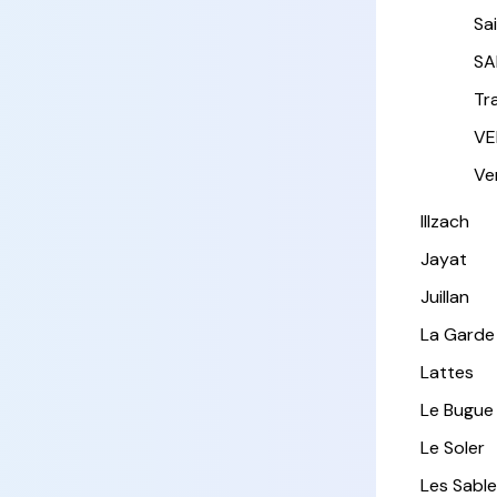
Sa
SA
Tr
VE
Ver
Illzach
Jayat
Juillan
La Garde
Lattes
Le Bugue
Le Soler
Les Sabl