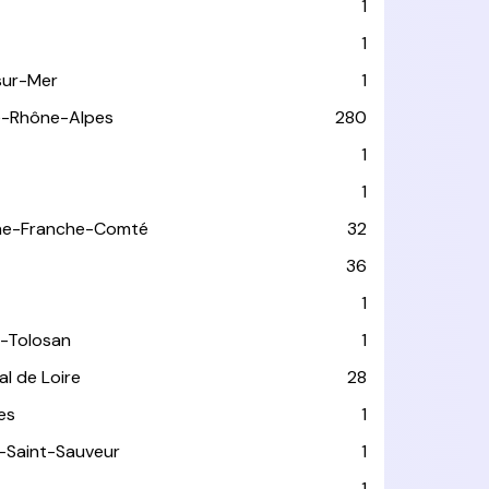
1
1
sur-Mer
1
e-Rhône-Alpes
280
1
1
ne-Franche-Comté
32
36
1
-Tolosan
1
l de Loire
28
les
1
-Saint-Sauveur
1
1