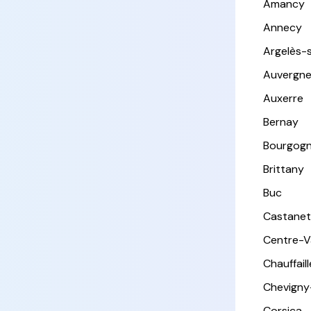
Amancy
Annecy
Argelès-
Auvergn
Auxerre
Bernay
Bourgog
Brittany
Buc
Castanet
Centre-Va
Chauffail
Chevigny
Corsica