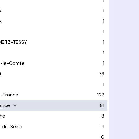
e
1
x
1
1
METZ-TESSY
1
1
y-le-Comte
1
t
73
1
-France
122
rance
81
ne
8
-de-Seine
11
6