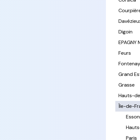
Courpièr
Davézieu
Digoin
EPAGNY 
Feurs
Fontena
Grand Es
Grasse
Hauts-de
Île-de-F
Esson
Hauts
Paris