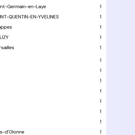
int-Germain-en-Laye
1
INT-QUENTIN-EN-YVELINES
1
appes
1
LIZY
1
sailles
1
1
1
1
1
1
1
1
es-d'Olonne
1