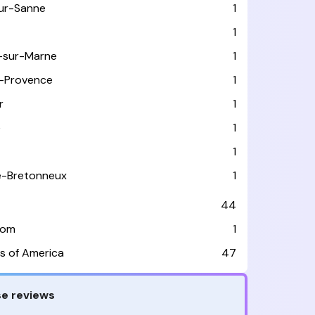
sur-Sanne
1
1
-sur-Marne
1
-Provence
1
r
1
e
1
1
le-Bretonneux
1
44
dom
1
s of America
47
e reviews