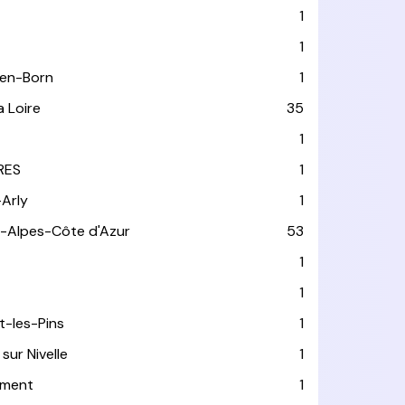
1
1
-en-Born
1
a Loire
35
1
RES
1
-Arly
1
-Alpes-Côte d'Azur
53
T
1
1
t-les-Pins
1
sur Nivelle
1
ément
1