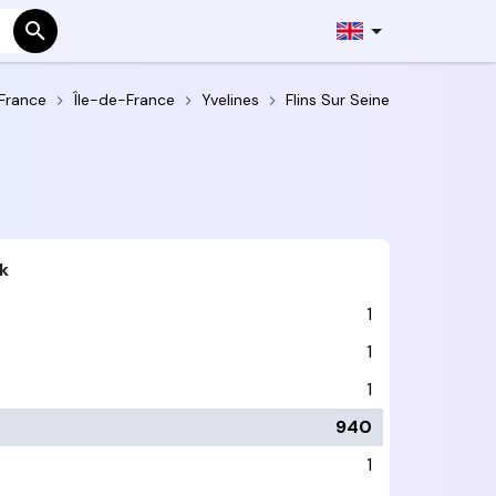
France
Île-de-France
Yvelines
Flins Sur Seine
k
1
1
1
940
1