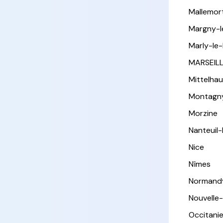
Mallemor
Margny-
Marly-le-
MARSEIL
Mittelha
Montagn
Morzine
Nanteuil
Nice
Nîmes
Normand
Nouvelle
Occitani