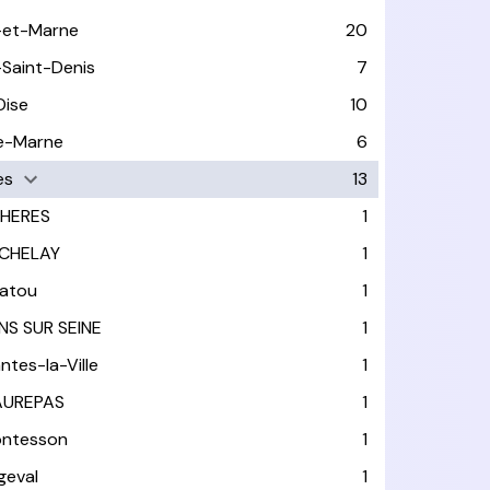
-et-Marne
20
-Saint-Denis
7
Oise
10
e-Marne
6
es
13
HERES
1
CHELAY
1
atou
1
INS SUR SEINE
1
ntes-la-Ville
1
UREPAS
1
ntesson
1
geval
1