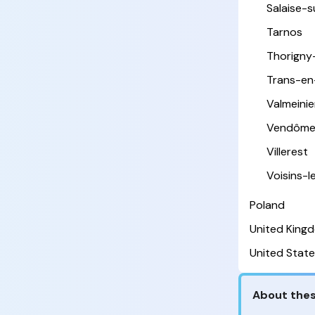
Salaise-
Tarnos
Thorigny
Trans-en
Valmeinie
Vendôm
Villerest
Voisins-
Poland
United King
United State
About thes