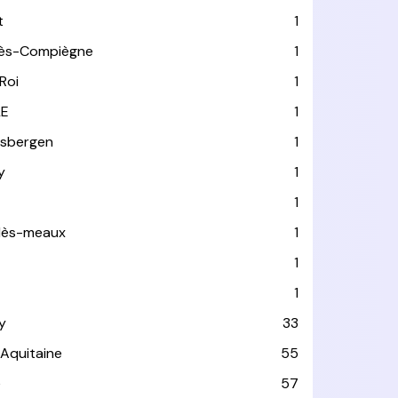
t
1
lès-Compiègne
1
Roi
1
LE
1
usbergen
1
y
1
1
-lès-meaux
1
1
1
y
33
-Aquitaine
55
e
57