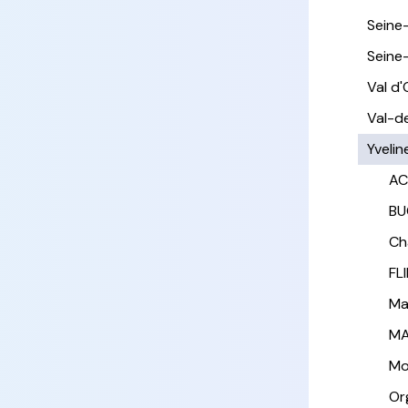
Seine
Seine
Val d'
Val-d
Yvelin
AC
BU
Ch
FL
Ma
MA
Mo
Or