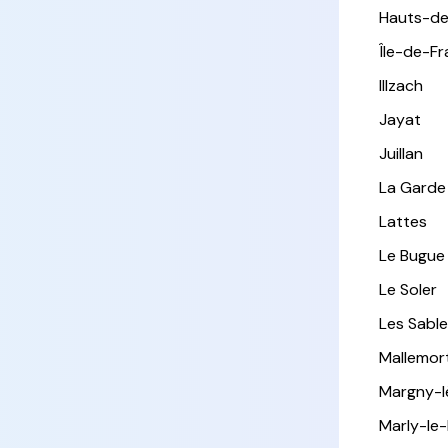
Hauts-de
Île-de-F
Illzach
Jayat
Juillan
La Garde
Lattes
Le Bugue
Le Soler
Les Sabl
Mallemor
Margny-
Marly-le-