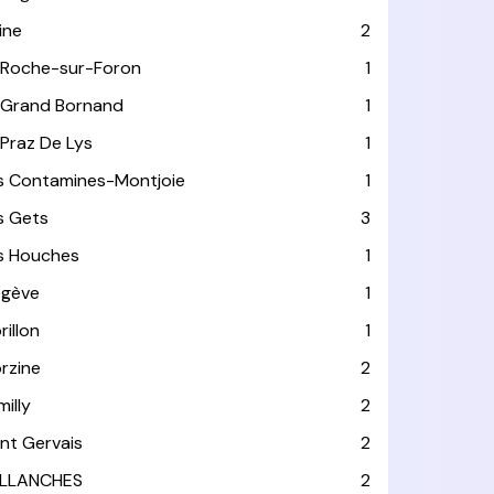
ine
2
 Roche-sur-Foron
1
 Grand Bornand
1
 Praz De Lys
1
s Contamines-Montjoie
1
s Gets
3
s Houches
1
gève
1
rillon
1
rzine
2
milly
2
int Gervais
2
LLANCHES
2