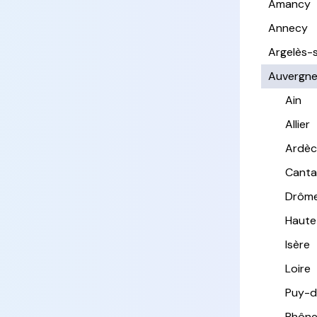
Amancy
Annecy
Argelès-
Auvergn
Ain
Allier
Ardè
Canta
Drôm
Haute
Isère
Loire
Puy-
Rhôn