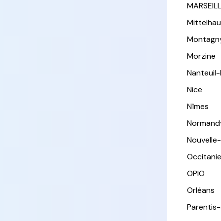
MARSEIL
Mittelha
Montagn
Morzine
Nanteuil
Nice
Nîmes
Normand
Nouvelle
Occitani
OPIO
Orléans
Parentis