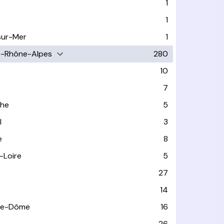
1
1
sur-Mer
1
e-Rhône-Alpes
280
10
7
che
5
l
3
e
8
-Loire
5
27
14
de-Dôme
16
e
26