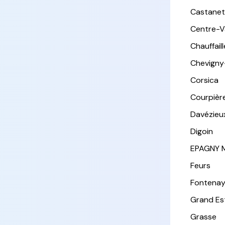
Castanet
Centre-Va
Chauffail
Chevigny
Corsica
Courpièr
Davézieu
Digoin
EPAGNY 
Feurs
Fontena
Grand Es
Grasse