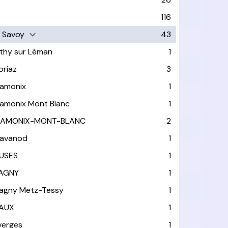
116
 Savoy
43
thy sur Léman
1
oriaz
3
amonix
1
amonix Mont Blanc
1
AMONIX-MONT-BLANC
2
avanod
1
USES
1
AGNY
1
agny Metz-Tessy
1
AUX
1
verges
1