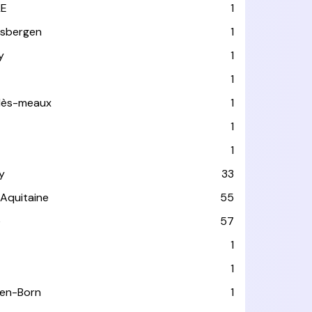
LE
1
usbergen
1
y
1
1
-lès-meaux
1
1
1
y
33
-Aquitaine
55
e
57
1
1
-en-Born
1