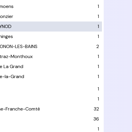
moens
1
ionzier
1
YNOD
1
ninges
1
ONON-LES-BAINS
2
traz-Monthoux
1
lle La Grand
1
lle-la-Grand
1
1
1
ne-Franche-Comté
32
36
1