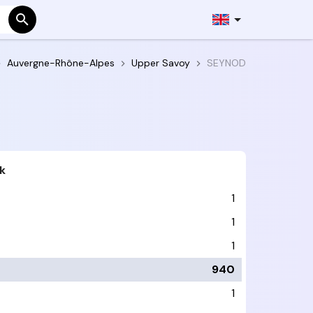
Auvergne-Rhône-Alpes
Upper Savoy
SEYNOD
k
1
1
1
940
1