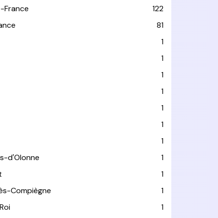
-France
122
rance
81
1
1
1
1
1
1
1
es-d'Olonne
1
t
1
lès-Compiègne
1
Roi
1