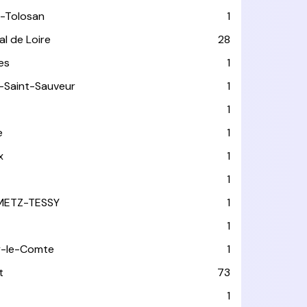
-Tolosan
1
l de Loire
28
les
1
-Saint-Sauveur
1
1
e
1
x
1
1
METZ-TESSY
1
1
y-le-Comte
1
t
73
1