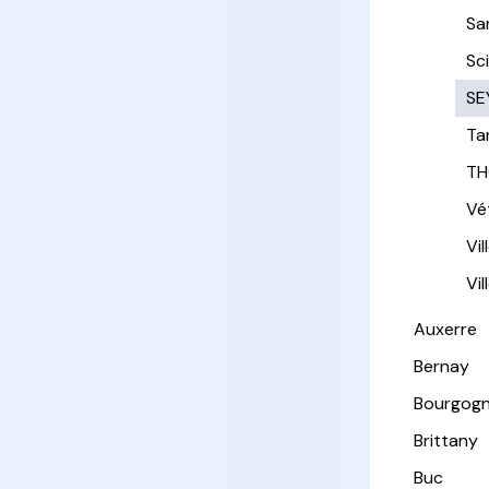
Sa
Sc
SE
Ta
TH
Vé
Vi
Vi
Auxerre
Bernay
Bourgog
Brittany
Buc