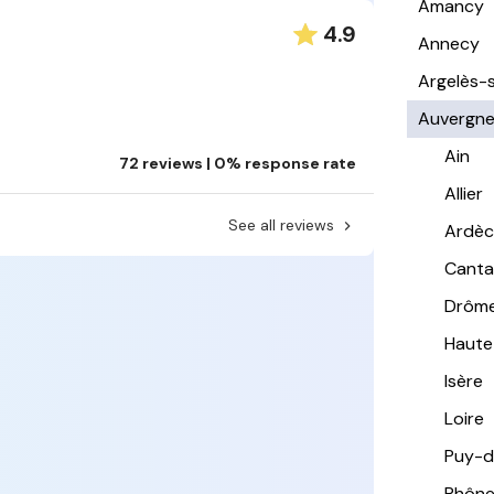
Amancy
4.9
Annecy
Argelès-
Auvergn
Ain
72 reviews | 0% response rate
Allier
See all reviews
Ardè
Canta
Drôm
Haute
Isère
Loire
Puy-
Rhôn