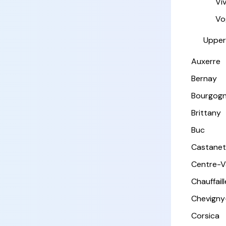
Vi
Vo
Upper
Auxerre
Bernay
Bourgog
Brittany
Buc
Castanet
Centre-Va
Chauffail
Chevigny
Corsica