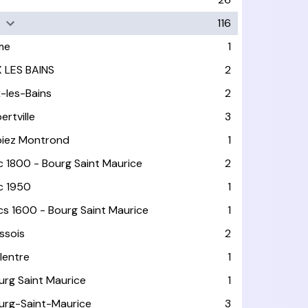
116
me
1
X LES BAINS
2
x-les-Bains
2
ertville
3
biez Montrond
1
c 1800 - Bourg Saint Maurice
2
c 1950
1
cs 1600 - Bourg Saint Maurice
1
ssois
2
llentre
1
urg Saint Maurice
1
urg-Saint-Maurice
3