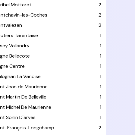
ribel Mottaret
2
ntchavin-les-Coches
2
ntvalezan
2
utiers Tarentaise
1
isey Vallandry
1
agne Bellecote
1
agne Centre
1
alognan La Vanoise
1
int Jean de Maurienne
1
nt Martin De Belleville
1
int Michel De Maurienne
1
int Sorlin D'arves
1
int-François-Longchamp
2