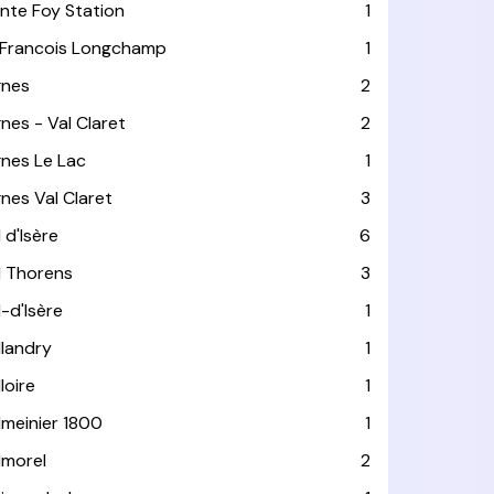
inte Foy Station
1
 Francois Longchamp
1
gnes
2
gnes - Val Claret
2
gnes Le Lac
1
gnes Val Claret
3
 d'Isère
6
l Thorens
3
l-d'Isère
1
llandry
1
loire
1
lmeinier 1800
1
lmorel
2