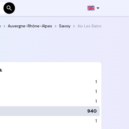
e
Auvergne-Rhône-Alpes
Savoy
Aix Les Bains
k
1
1
1
940
1