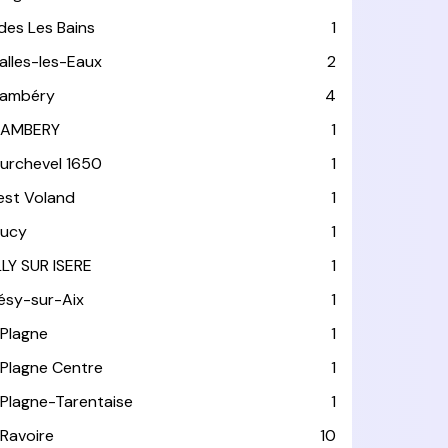
ides Les Bains
1
alles-les-Eaux
2
ambéry
4
AMBERY
1
urchevel 1650
1
est Voland
1
ucy
1
LLY SUR ISERE
1
ésy-sur-Aix
1
 Plagne
1
 Plagne Centre
1
 Plagne-Tarentaise
1
 Ravoire
10