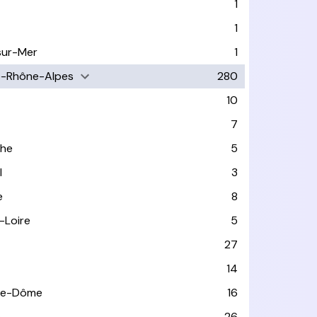
1
1
sur-Mer
1
e-Rhône-Alpes
280
10
7
che
5
l
3
e
8
-Loire
5
27
14
de-Dôme
16
e
26