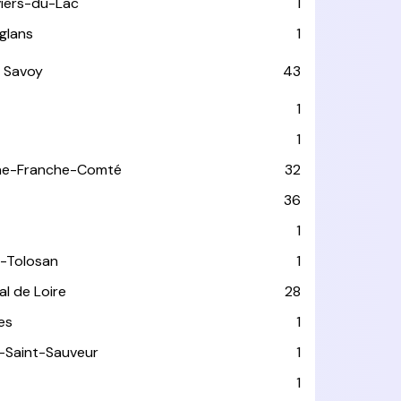
viers-du-Lac
1
glans
1
 Savoy
43
1
1
ne-Franche-Comté
32
36
1
-Tolosan
1
l de Loire
28
les
1
-Saint-Sauveur
1
1