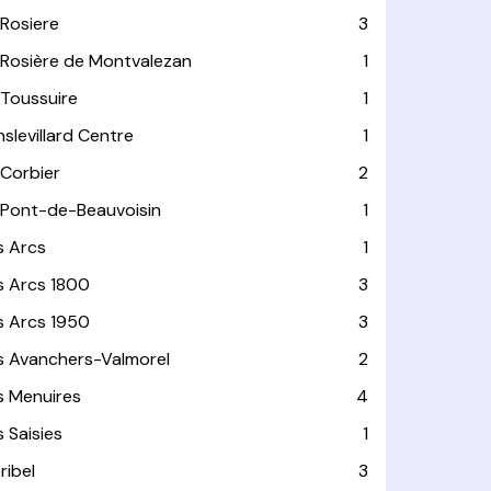
 Rosiere
3
 Rosière de Montvalezan
1
 Toussuire
1
nslevillard Centre
1
 Corbier
2
 Pont-de-Beauvoisin
1
s Arcs
1
s Arcs 1800
3
s Arcs 1950
3
s Avanchers-Valmorel
2
s Menuires
4
s Saisies
1
ribel
3