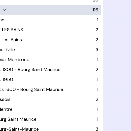
116
me
1
X LES BAINS
2
x-les-Bains
2
ertville
3
biez Montrond
1
c 1800 - Bourg Saint Maurice
2
c 1950
1
cs 1600 - Bourg Saint Maurice
1
ssois
2
llentre
1
urg Saint Maurice
1
urg-Saint-Maurice
3