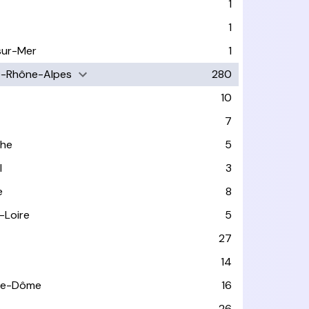
1
1
sur-Mer
1
e-Rhône-Alpes
280
10
7
che
5
l
3
e
8
-Loire
5
27
14
de-Dôme
16
e
26