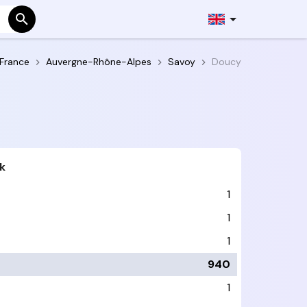
France
Auvergne-Rhône-Alpes
Savoy
Doucy
k
1
1
1
940
1