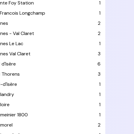
inte Foy Station
1
 Francois Longchamp
1
gnes
2
gnes - Val Claret
2
gnes Le Lac
1
gnes Val Claret
3
 d'Isère
6
l Thorens
3
l-d'Isère
1
llandry
1
loire
1
lmeinier 1800
1
lmorel
2