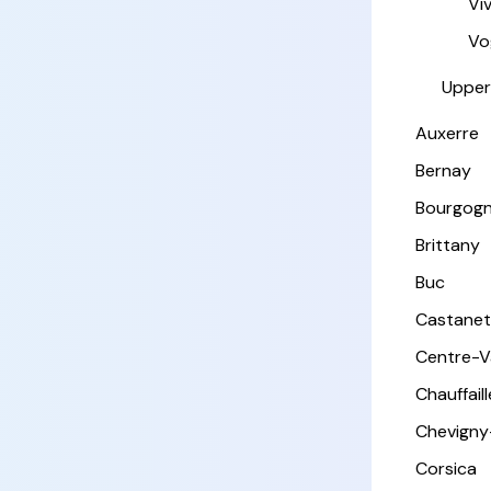
Vi
Vo
Upper
Auxerre
Bernay
Bourgog
Brittany
Buc
Castanet
Centre-Va
Chauffail
Chevigny
Corsica