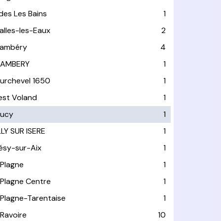
ides Les Bains
1
alles-les-Eaux
2
ambéry
4
AMBERY
1
urchevel 1650
1
est Voland
1
ucy
1
LLY SUR ISERE
1
ésy-sur-Aix
1
 Plagne
1
 Plagne Centre
1
 Plagne-Tarentaise
1
 Ravoire
10