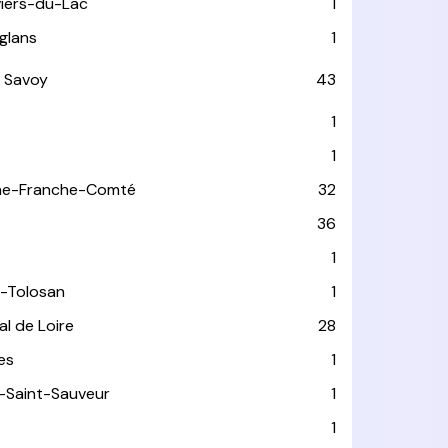
viers-du-Lac
1
glans
1
 Savoy
43
1
1
ne-Franche-Comté
32
36
1
-Tolosan
1
l de Loire
28
les
1
-Saint-Sauveur
1
1