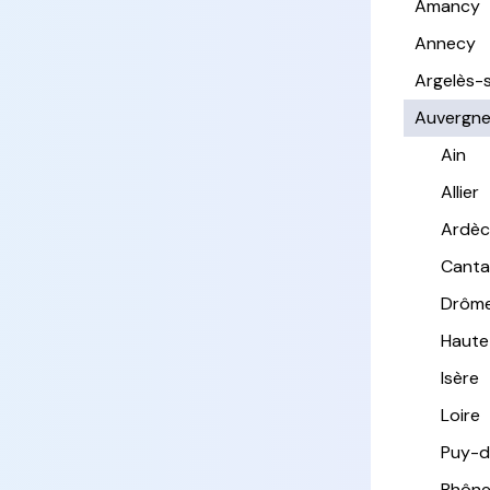
Amancy
Annecy
Argelès-
Auvergn
Ain
Allier
Ardè
Canta
Drôm
Haute
Isère
Loire
Puy-
Rhôn