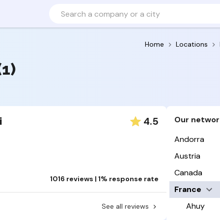
Home
Locations
(1)
Our networ
4.5
i
Andorra
Austria
Canada
1016 reviews | 1% response rate
France
Ahuy
See all reviews