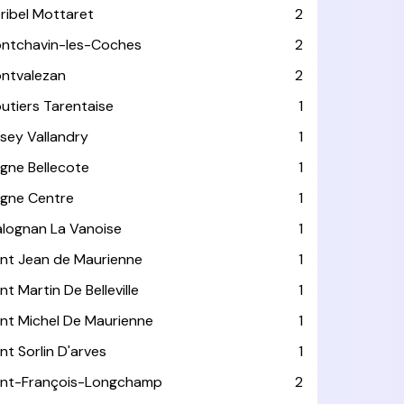
ribel Mottaret
2
ntchavin-les-Coches
2
ntvalezan
2
utiers Tarentaise
1
isey Vallandry
1
agne Bellecote
1
agne Centre
1
alognan La Vanoise
1
int Jean de Maurienne
1
nt Martin De Belleville
1
int Michel De Maurienne
1
int Sorlin D'arves
1
int-François-Longchamp
2