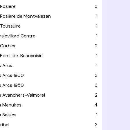
 Rosiere
3
 Rosière de Montvalezan
1
 Toussuire
1
nslevillard Centre
1
 Corbier
2
 Pont-de-Beauvoisin
1
s Arcs
1
s Arcs 1800
3
s Arcs 1950
3
s Avanchers-Valmorel
2
s Menuires
4
s Saisies
1
ribel
3