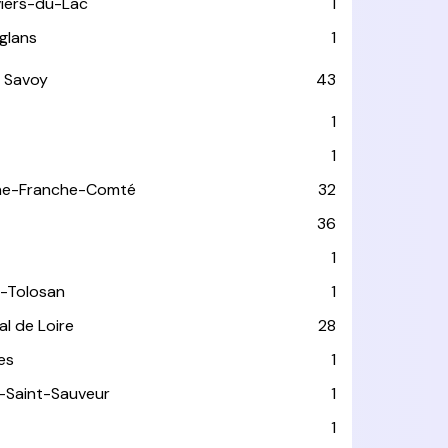
viers-du-Lac
1
glans
1
 Savoy
43
1
1
ne-Franche-Comté
32
36
1
-Tolosan
1
l de Loire
28
les
1
-Saint-Sauveur
1
1