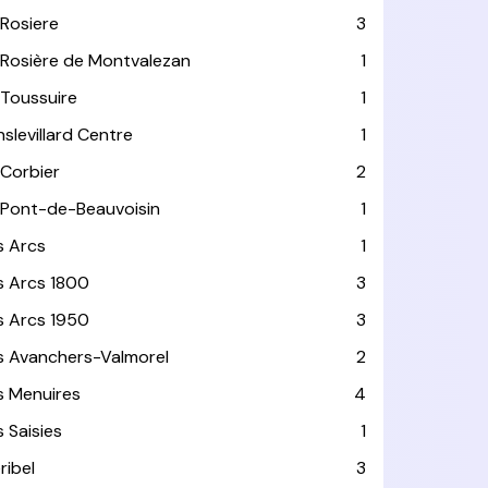
 Rosiere
3
 Rosière de Montvalezan
1
 Toussuire
1
nslevillard Centre
1
 Corbier
2
 Pont-de-Beauvoisin
1
s Arcs
1
s Arcs 1800
3
s Arcs 1950
3
s Avanchers-Valmorel
2
s Menuires
4
s Saisies
1
ribel
3