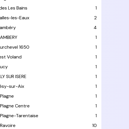
ides Les Bains
1
alles-les-Eaux
2
ambéry
4
AMBERY
1
urchevel 1650
1
est Voland
1
ucy
1
LLY SUR ISERE
1
ésy-sur-Aix
1
 Plagne
1
 Plagne Centre
1
 Plagne-Tarentaise
1
 Ravoire
10