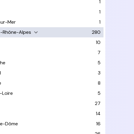
1
1
sur-Mer
1
e-Rhône-Alpes
280
10
7
che
5
l
3
e
8
-Loire
5
27
14
de-Dôme
16
e
26