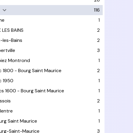
116
me
1
X LES BAINS
2
x-les-Bains
2
ertville
3
biez Montrond
1
c 1800 - Bourg Saint Maurice
2
c 1950
1
cs 1600 - Bourg Saint Maurice
1
ssois
2
llentre
1
urg Saint Maurice
1
urg-Saint-Maurice
3