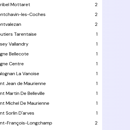
ribel Mottaret
2
ntchavin-les-Coches
2
ntvalezan
2
utiers Tarentaise
1
isey Vallandry
1
agne Bellecote
1
agne Centre
1
alognan La Vanoise
1
int Jean de Maurienne
1
nt Martin De Belleville
1
int Michel De Maurienne
1
int Sorlin D'arves
1
int-François-Longchamp
2