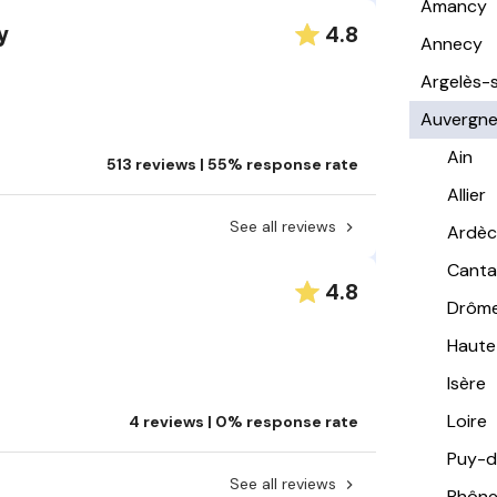
Amancy
4.8
y
Annecy
Argelès-
Auvergn
Ain
513 reviews | 55% response rate
Allier
See all reviews
Ardè
Canta
4.8
Drôm
Haute
Isère
Loire
4 reviews | 0% response rate
Puy-
See all reviews
Rhôn